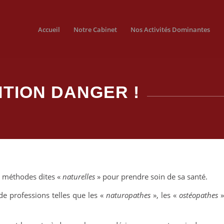
Accueil
Notre Cabinet
Nos Activités Dominantes
NTION DANGER !
s méthodes dites «
naturelles
» pour prendre soin de sa santé.
de professions telles que les «
naturopathes
», les «
ostéopathes
»