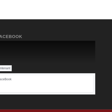
FACEBOOK
intenant
FaceBook