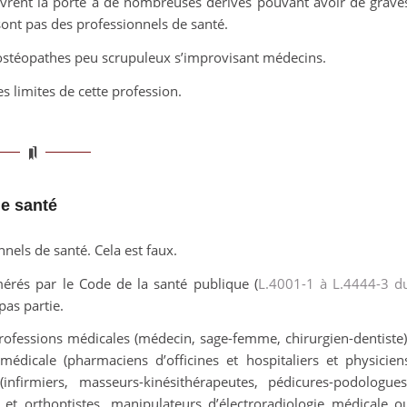
uvrent la porte à de nombreuses dérives pouvant avoir de grave
sont pas des professionnels de santé.
es ostéopathes peu scrupuleux s’improvisant médecins.
s limites de cette profession.
de santé
els de santé. Cela est faux.
érés par le Code de la santé publique (
L.4001-1 à L.4444-3 d
pas partie.
rofessions médicales (médecin, sage-femme, chirurgien-dentiste)
édicale (pharmaciens d’officines et hospitaliers et physicien
infirmiers, masseurs-kinésithérapeutes, pédicures-podologues
et orthoptistes, manipulateurs d’électroradiologie médicale o